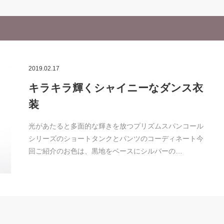
2019.02.17
キラキラ輝くシャイニーなダンス衣
装
光があたると多面的な輝きを放つプリズムスパンコール
シリーズのショートタンクとパンツのコーディネート今
回ご紹介のお色は、黒地をベースにシルバーの…