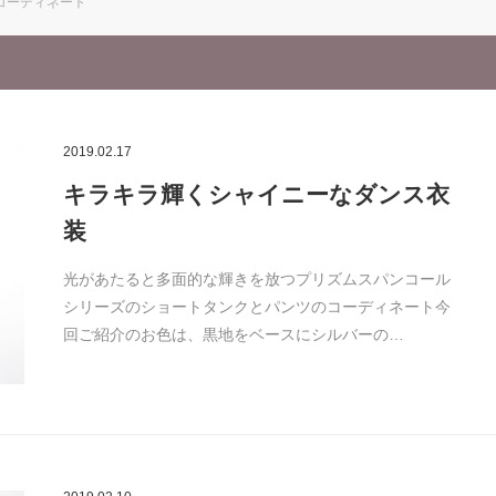
コーディネート
2019.02.17
キラキラ輝くシャイニーなダンス衣
装
光があたると多面的な輝きを放つプリズムスパンコール
シリーズのショートタンクとパンツのコーディネート今
回ご紹介のお色は、黒地をベースにシルバーの…